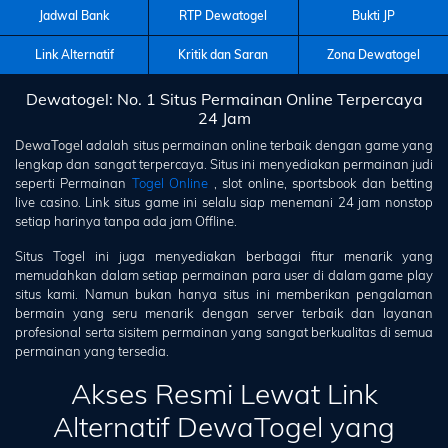
Jadwal Bank
RTP Dewatogel
Bukti JP
Link Alternatif
Kritik dan Saran
Zona Dewatogel
Dewatogel: No. 1 Situs Permainan Online Terpercaya
24 Jam
DewaTogel
adalah situs permainan online terbaik dengan game yang
lengkap dan sangat terpercaya. Situs ini menyediakan permainan judi
seperti Permainan
Togel Online
, slot online, sportsbook dan betting
live casino. Link situs game ini selalu siap menemani 24 jam nonstop
setiap harinya tanpa ada jam Offline.
Situs Togel ini juga menyediakan berbagai fitur menarik yang
memudahkan dalam setiap permainan para user di dalam game play
situs kami. Namun bukan hanya situs ini memberikan pengalaman
bermain yang seru menarik dengan server terbaik dan layanan
profesional serta sisitem permainan yang sangat berkualitas di semua
permainan yang tersedia.
Akses Resmi Lewat Link
Alternatif DewaTogel yang