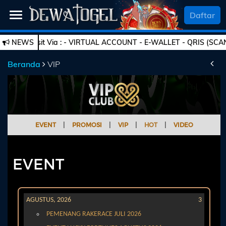
SELAMAT DATANG
Daftar
it Via : - VIRTUAL ACCOUNT - E-WALLET - QRIS (SCAN BARCODE). L
NEWS
Beranda
Beranda
VIP
Daftar
Togel
Live
Casino
Slot
Games
Esports
PROMO
Bola