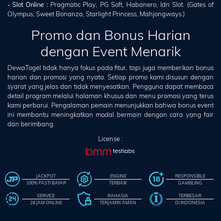
- Slot Online :
Pragmatic Play, PG Soft, Habanero, Idn Slot. (Gates of
Olympus, Sweet Bonanza, Starlight Princess, Mahjongways.)
Promo dan Bonus Harian
dengan Event Menarik
DewaTogel tidak hanya fokus pada fitur, tapi juga memberikan bonus
harian dan promosi yang nyata. Setiap promo kami disusun dengan
syarat yang jelas dan tidak menyesatkan. Pengguna dapat membaca
detail program melalui halaman khusus dan menu promosi yang terus
kami perbarui. Pengalaman pemain menunjukkan bahwa bonus event
ini membantu meningkatkan modal bermain dengan cara yang fair
dan berimbang.
License :
JACKPOT
ENGINE
RESPONSIBLE
100% PASTI BAYAR
TERBAIK
GAMBLING
SERVICE
RAHASIA
TERBESAR
24 JAM ONLINE
TERJAMIN AMAN
DI INDONESIA