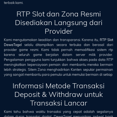
terbaik kami.
RTP Slot dan Zona Resmi
Disediakan Langsung dari
Provider
Kami mengutamakan keadilan dan transparansi. Karena itu,
RTP Slot
DewaTogel
selalu ditampilkan secara terbuka dan berasal dari
provider game resmi. Kami tidak pernah memodifikasi sistem rtp
karena seluruh game berjalan dalam server milik provider.
Pengalaman pengguna kami tunjukkan bahwa akses pada data RTP
meningkatkan kepercayaan pemain dan membantu mereka bermain
lebih strategis. Sitem Zona menghadirkan Konten seputar permainan
yang sangat membantu para pemula untuk memulai bermain di setiap
Informasi Metode Transaksi
Deposit & Withdraw untuk
Transaksi Lancar
Kami tahu bahwa waktu transaksi yang cepat adalah segalanya
dalam dunia transaksi digital. DewaTogel menyajikan jadwal bank