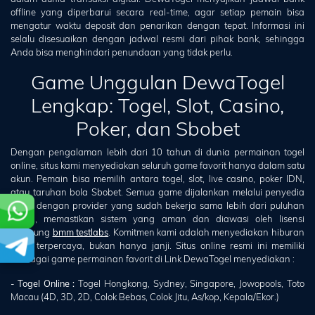
offline yang diperbarui secara real-time, agar setiap pemain bisa
mengatur waktu deposit dan penarikan dengan tepat. Informasi ini
selalu disesuaikan dengan jadwal resmi dari pihak bank, sehingga
Anda bisa menghindari penundaan yang tidak perlu.
Game Unggulan DewaTogel
Lengkap: Togel, Slot, Casino,
Poker, dan Sbobet
Dengan pengalaman lebih dari 10 tahun di dunia permainan togel
online, situs kami menyediakan seluruh game favorit hanya dalam satu
akun. Pemain bisa memilih antara togel, slot, live casino, poker IDN,
atau taruhan bola Sbobet. Semua game dijalankan melalui penyedia
resmi dengan provider yang sudah bekerja sama lebih dari puluhan
tahun, memastikan sistem yang aman dan diawasi oleh lisensi
langsung
bmm testlabs
. Komitmen kami adalah menyediakan hiburan
yang terpercaya, bukan hanya janji. Situs online resmi ini memiliki
berbagai game permainan favorit di Link DewaTogel menyediakan :
- Togel Online :
Togel Hongkong, Sydney, Singapore, Jowopools, Toto
Macau (4D, 3D, 2D, Colok Bebas, Colok Jitu, As/kop, Kepala/Ekor.)