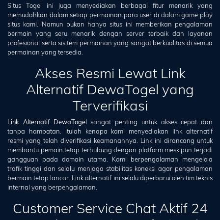
Situs Togel ini juga menyediakan berbagai fitur menarik yang
memudahkan dalam setiap permainan para user di dalam game play
situs kami. Namun bukan hanya situs ini memberikan pengalaman
bermain yang seru menarik dengan server terbaik dan layanan
profesional serta sisitem permainan yang sangat berkualitas di semua
permainan yang tersedia.
Akses Resmi Lewat Link
Alternatif DewaTogel yang
Terverifikasi
Link Alternatif DewaTogel
sangat penting untuk akses cepat dan
tanpa hambatan. Itulah kenapa kami menyediakan link alternatif
resmi yang telah diverifikasi keamanannya. Link ini dirancang untuk
membantu pemain tetap terhubung dengan platform meskipun terjadi
gangguan pada domain utama. Kami berpengalaman mengelola
trafik tinggi dan selalu menjaga stabilitas koneksi agar pengalaman
bermain tetap lancar. Link alternatif ini selalu diperbarui oleh tim teknis
internal yang berpengalaman.
Customer Service Chat Aktif 24