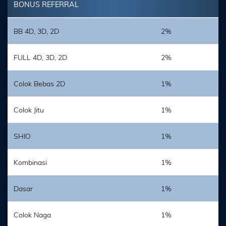
Arcade
BONUS REFERRAL
Deposit
BB 4D, 3D, 2D
2%
History
FULL 4D, 3D, 2D
2%
Referral
Colok Bebas 2D
1%
Promosi
Colok Jitu
1%
SHIO
1%
Hubungi
Kami
Kombinasi
1%
Download
Dasar
1%
6 ©
WATOGEL
Colok Naga
1%
right
erved