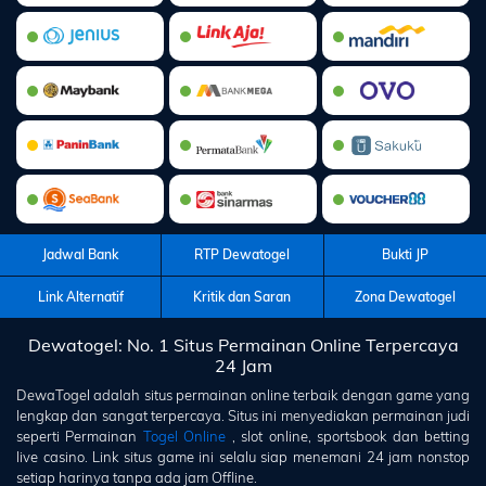
Jadwal Bank
RTP Dewatogel
Bukti JP
Link Alternatif
Kritik dan Saran
Zona Dewatogel
Dewatogel: No. 1 Situs Permainan Online Terpercaya
24 Jam
DewaTogel
adalah situs permainan online terbaik dengan game yang
lengkap dan sangat terpercaya. Situs ini menyediakan permainan judi
seperti Permainan
Togel Online
, slot online, sportsbook dan betting
live casino. Link situs game ini selalu siap menemani 24 jam nonstop
setiap harinya tanpa ada jam Offline.