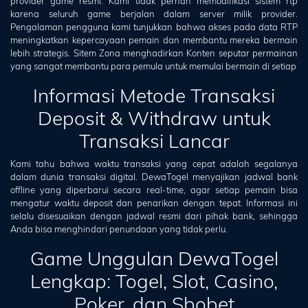
provider game resmi. Kami tidak pernah memodifikasi sistem rtp
karena seluruh game berjalan dalam server milik provider.
Pengalaman pengguna kami tunjukkan bahwa akses pada data RTP
meningkatkan kepercayaan pemain dan membantu mereka bermain
lebih strategis. Sitem Zona menghadirkan Konten seputar permainan
yang sangat membantu para pemula untuk memulai bermain di setiap
Informasi Metode Transaksi
Deposit & Withdraw untuk
Transaksi Lancar
Kami tahu bahwa waktu transaksi yang cepat adalah segalanya
dalam dunia transaksi digital. DewaTogel menyajikan jadwal bank
offline yang diperbarui secara real-time, agar setiap pemain bisa
mengatur waktu deposit dan penarikan dengan tepat. Informasi ini
selalu disesuaikan dengan jadwal resmi dari pihak bank, sehingga
Anda bisa menghindari penundaan yang tidak perlu.
Game Unggulan DewaTogel
Lengkap: Togel, Slot, Casino,
Poker, dan Sbobet